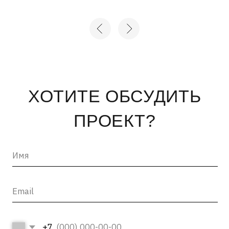
+7
Нажимая на кнопку «отправить», вы соглашаетесь с
Политикой конфиденциальности
и
Пользовательским
соглашением
ОТПРАВИТЬ →
INFO@ARTCORPUS.RU →
Санкт-Петербург
© 2026, ООО «Арт Корпус»
ОГРНИП 1157847326713
| Лицензия Минкультуры
ИНН 7813231783
| Политика конфиденциальности
| Лицензии и сторонние
| Пользовательское соглашение
материалы