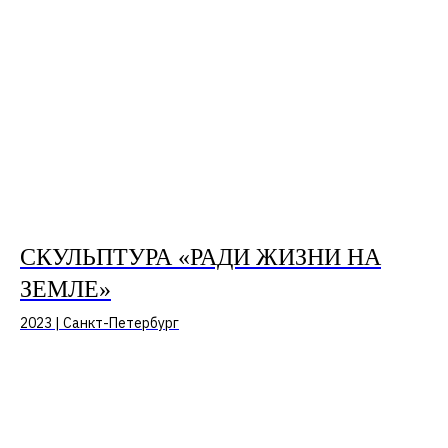
+7
Нажимая на кнопку «отправить», вы соглашаетесь с
Политикой конфиденциальности
и
Пользовательским
соглашением
ОТПРАВИТЬ →
СКУЛЬПТУРА «РАДИ ЖИЗНИ НА
ЗЕМЛЕ»
INFO@ARTCORPUS.RU →
2023 | Санкт-Петербург
Санкт-Петербург
© 2026, ООО «Арт Корпус»
ОГРНИП 1157847326713
| Лицензия Минкультуры
ИНН 7813231783
| Политика конфиденциальности
| Лицензии и сторонние
| Пользовательское соглашение
материалы