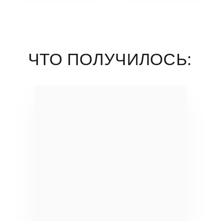
Фото: © АртКорпус
Скульптура «Ради жизни на земле», г.
Санкт-Петербург, Фрунзенский район, парк
Героев-пожарных.
Памятник спасателям в парке Героев-пожарных
в Санкт-Петербурге — это современный
монумент, посвященный пожарным и спасателям,
чья работа ежедневно связана с риском
и спасением человеческих жизней.