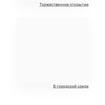
Он расположен во Фрунзенском районе города,
в парке, созданном на месте бывших карьеров
и открытом в 2019 году, а сам памятник стал его
главным смысловым и визуальным центром.
ЧИТАТЬ →
ХОТИТЕ ОБСУДИТЬ
ПРОЕКТ?
+7
Нажимая на кнопку «отправить», вы соглашаетесь с