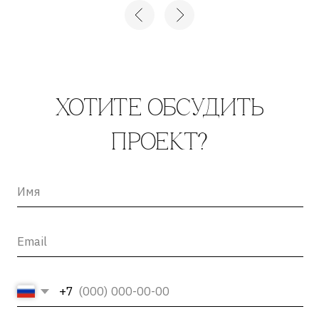
+7
Нажимая на кнопку «отправить», вы соглашаетесь с
Политикой конфиденциальности
и
Пользовательским
соглашением
ОТПРАВИТЬ →
INFO@ARTCORPUS.RU →
Санкт-Петербург
© 2026, ООО «Арт Корпус»
ОГРНИП 1157847326713
| Лицензия Минкультуры
ИНН 7813231783
| Политика конфиденциальности
| Лицензии и сторонние
| Пользовательское соглашение
материалы