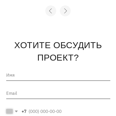
+7
Нажимая на кнопку «отправить», вы соглашаетесь с
Политикой конфиденциальности
и
Пользовательским
соглашением
ОТПРАВИТЬ →
INFO@ARTCORPUS.RU →
Санкт-Петербург
© 2026, ООО «Арт Корпус»
ОГРНИП 1157847326713
| Лицензия Минкультуры
ИНН 7813231783
| Политика конфиденциальности
| Лицензии и сторонние
| Пользовательское соглашение
материалы