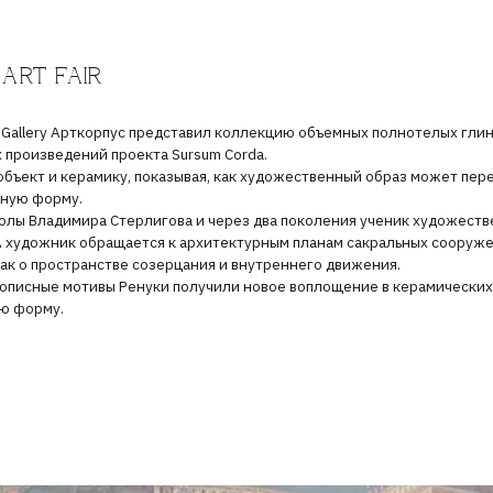
ry Арткорпус представил коллекцию объемных полнотелых глиняных изразцов 
дений проекта Sursum Corda.
 керамику, показывая, как художественный образ может переходить из плоск
му.
имира Стерлигова и через два поколения ученик художественной традиции
ик обращается к архитектурным планам сакральных сооружений и традиции 
остранстве созерцания и внутреннего движения.
 мотивы Ренуки получили новое воплощение в керамических изразцах, соед
.