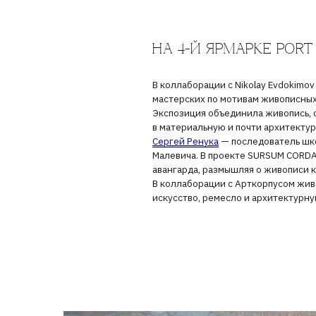
В коллаборации с Nikolay Evdokimov Galle
мастерских по мотивам живописных произве
Экспозиция объединила живопись, объект и
в материальную и почти архитектурную фор
Сергей Ренук
а
— последователь школы Влад
Малевича. В проекте SURSUM CORDA художн
авангарда, размышляя о живописи как о пр
В коллаборации с Арткорпусом живописные
искусство, ремесло и архитектурную форму