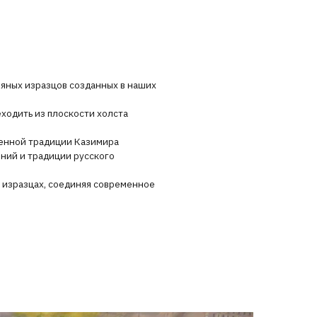
созданных в наших
ости холста
 Казимира
русского
иняя современное