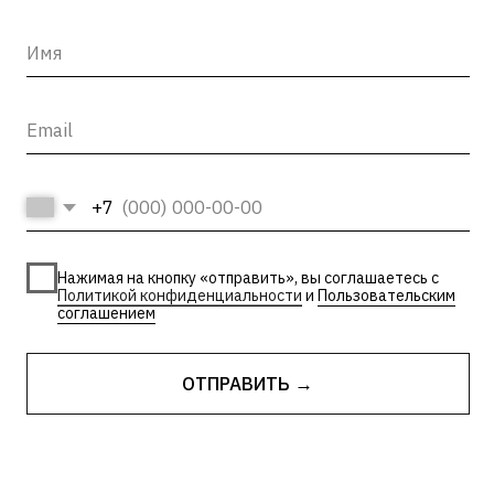
INFO@ARTCORPUS.RU →
Санкт-Петербург
© 2026, ООО «Арт Корпус»
ОГРНИП 1157847326713
| Лицензия Минкультуры
ИНН 7813231783
| Политика конфиденциальности
| Лицензии и сторонние
| Пользовательское соглашение
материалы