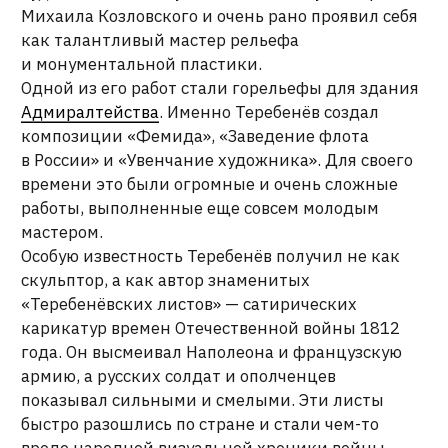
армию, а русских солдат и ополченцев
показывал сильными и смелыми. Эти листы
быстро разошлись по стране и стали чем-то
вроде народной визуальной хроники войны.
В его работах смешивались академическое
искусство, народный лубок и острая
политическая сатира.
Теребенёв прожил всего 34 года, но успел
оставить заметный след в русском искусстве.
При этом умер он в бедности, несмотря
на известность и крупные государственные
заказы. Его художественная династия
продолжилась: сын Александр Теребенёв
позже стал известным скульптором
и участвовал в создании знаменитых
атлантов
Нового
Эрмитажа
.
ПОДПИСАТЬСЯ НА