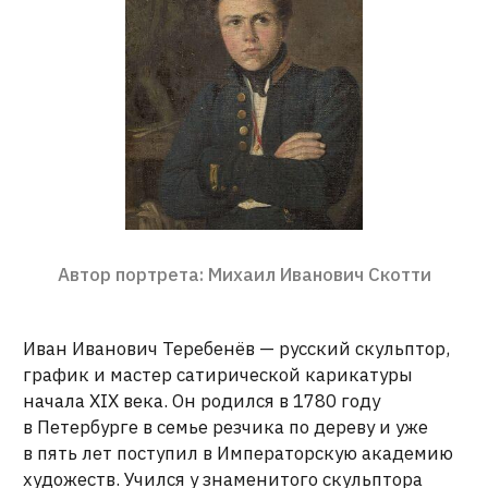
Автор портрета: Михаил Иванович Скотти
Иван Иванович Теребенёв — русский скульптор,
график и мастер сатирической карикатуры
начала XIX века. Он родился в 1780 году
в Петербурге в семье резчика по дереву и уже
в пять лет поступил в Императорскую академию
художеств. Учился у знаменитого скульптора
Михаила Козловского и очень рано проявил себя
как талантливый мастер рельефа
и монументальной пластики.
Одной из его работ стали горельефы для здания
Адмиралтейства
. Именно Теребенёв создал
композиции «Фемида», «Заведение флота
в России» и «Увенчание художника». Для своего
времени это были огромные и очень сложные
работы, выполненные еще совсем молодым
мастером.
Особую известность Теребенёв получил не как
скульптор, а как автор знаменитых
«Теребенёвских листов» — сатирических
карикатур времен Отечественной войны 1812
года. Он высмеивал Наполеона и французскую