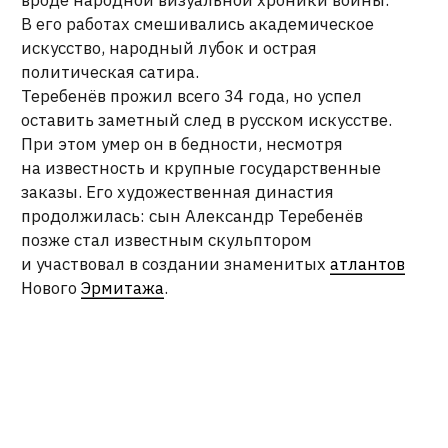
НОВОСТИ ARTCORPUS
Нажимая на кнопку «отправить», вы соглашаетесь с
Политикой конфиденциальности
и
Пользовательским
соглашением
ОТПРАВИТЬ →
INFO@ARTCORPUS.RU →
Санкт-Петербург
© 2026, ООО «Арт Корпус»
ОГРНИП 1157847326713
| Лицензия Минкультуры
ИНН 7813231783
| Политика конфиденциальности
| Лицензии и сторонние