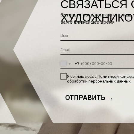
ХУДОЖНИКОМ
вам в ближайшее время
+7
Я соглашаюсь с
Политикой конфиденциальности
и
обработки персональных данных
ОТПРАВИТЬ →