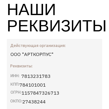
СБЕРБАНК
БИК:
044030653
Корр. счет:
30101810500000000653
Юридический адрес:
191028, Г.Санкт-Петербург, вн.тер.
г. Муниципальный Округ Литейный
Округ, ул Моховая, дом 28, литера
А, квартира 73
Генеральный директор:
Глотов-Давыдов Георгий Сергеевич