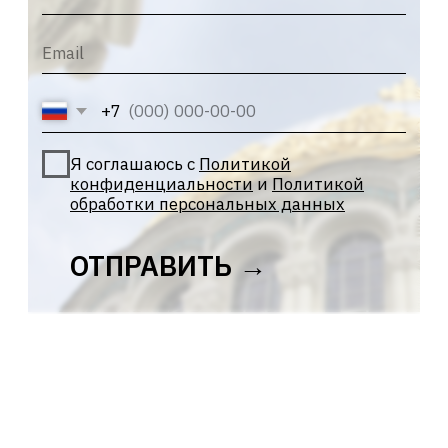
НАШИ
РЕКВИЗИТЫ
Действующая организация:
ООО "АРТКОРПУС"
Реквизиты:
ИНН:
7813231783
КПП:
784101001
ОГРН:
1157847326713
ОКПО:
27438244
Расчетный
40702810055000008130
счет:
Банк:
СЕВЕРО-ЗАПАДНЫЙ БАНК ПАО