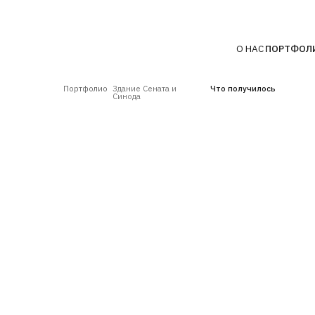
О НАС
ПОРТФОЛИО
ТЕХН
Портфолио
Здание Сената и
Что получилось
Синода
Ч