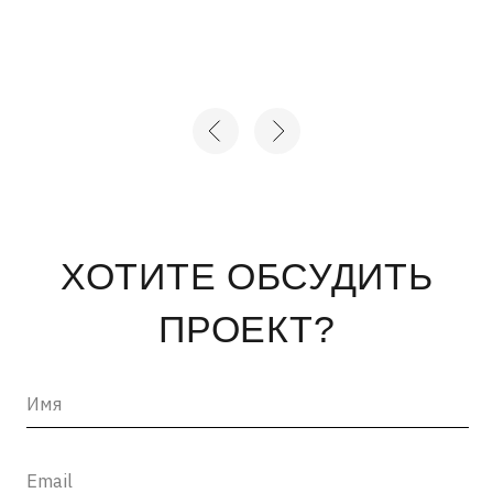
+7
Нажимая на кнопку «отправить», вы соглашаетесь с
Политикой конфиденциальности
и
Пользовательским
соглашением
ОТПРАВИТЬ →
INFO@ARTCORPUS.RU →
Санкт-Петербург
© 2026, ООО «Арт Корпус»
ОГРНИП 1157847326713
| Лицензия Минкультуры
ИНН 7813231783