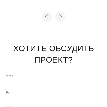
+7
Нажимая на кнопку «отправить», вы соглашаетесь с
Политикой конфиденциальности
и
Пользовательским
соглашением
ОТПРАВИТЬ →
INFO@ARTCORPUS.RU →
Санкт-Петербург
© 2026, ООО «Арт Корпус»
ОГРНИП 1157847326713
| Лицензия Минкультуры
ИНН 7813231783
| Политика конфиденциальности
| Лицензии и сторонние
| Пользовательское соглашение
материалы