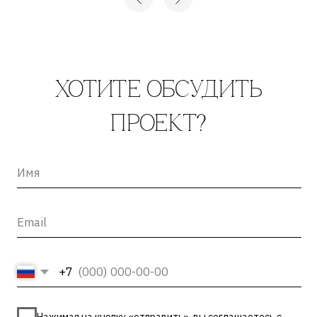
+7
Нажимая на кнопку «отправить», вы соглашаетесь с
Политикой конфиденциальности
и
Пользовательским
соглашением
ОТПРАВИТЬ →
INFO@ARTCORPUS.RU →
Санкт-Петербург
© 2026, ООО «Арт Корпус»
ОГРНИП 1157847326713
| Лицензия Минкультуры
ИНН 7813231783
| Политика конфиденциальности
| Лицензии и сторонние
| Пользовательское соглашение
материалы