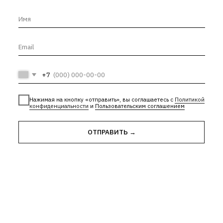
Нажимая на кнопку «отправить», вы соглашаетесь с
Политикой
конфиденциальности
и
Пользовательским соглашением
ОТПРАВИТЬ →
ти
| Лицензия Минкультуры
е
| Лицензии и сторонние материалы