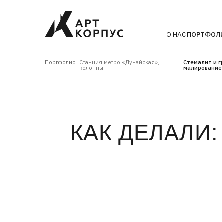
О НАС
ПОРТФОЛИО
ТЕХН
Портфолио
Станция метро «Дунайская»,
Стемалит и гравитац
колонны
малирование
КАК ДЕЛАЛИ: 