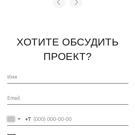
+7
Нажимая на кнопку «отправить», вы соглашаетесь с
Политикой конфиденциальности
и
Пользовательским
соглашением
ОТПРАВИТЬ →
INFO@ARTCORPUS.RU →
Санкт-Петербург
© 2026, ООО «Арт Корпус»
ОГРНИП 1157847326713
| Лицензия Минкультуры
ИНН 7813231783
| Политика конфиденциальности
| Лицензии и сторонние
| Пользовательское соглашение
материалы