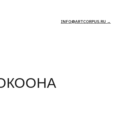
INFO@ARTCORPUS.RU →
ОНА