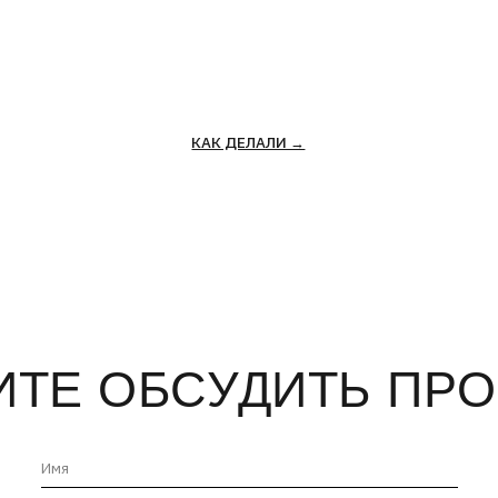
КАК ДЕЛАЛИ →
Е ОБСУДИТЬ ПРОЕКТ
+7
Нажимая на кнопку «отправить», вы соглашаетесь с
Политикой
конфиденциальности
и
Пользовательским соглашением