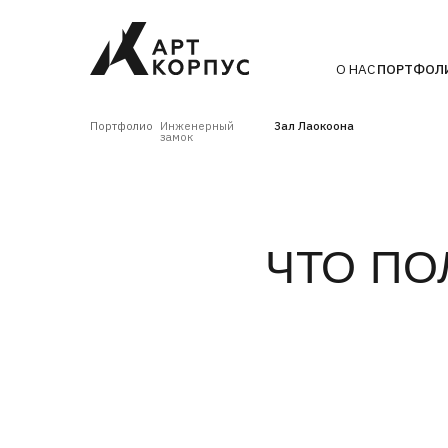
О НАС
ПОРТФОЛИО
ТЕХН
Портфолио
Инженерный
Зал Лаокоона
замок
ЧТО ПОЛУ