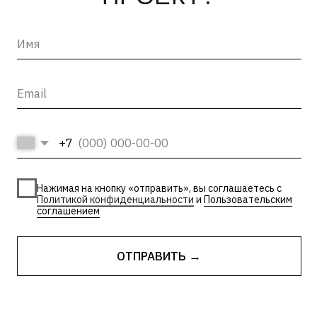
INFO@ARTCORPUS.RU →
Санкт-Петербург
© 2026, ООО «Арт Корпус»
ОГРНИП 1157847326713
| Лицензия Минкультуры
ИНН 7813231783
| Политика конфиденциальности
| Лицензии и сторонние
| Пользовательское соглашение
материалы