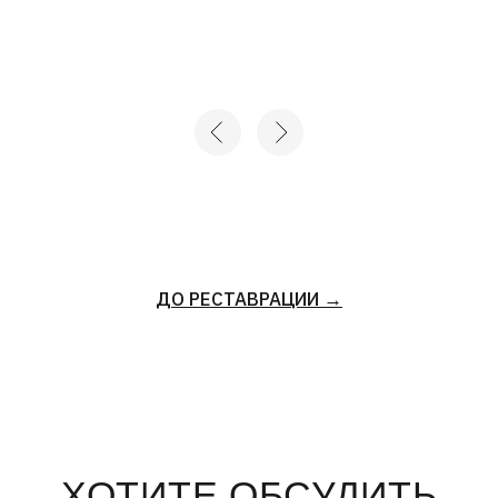
ХОТИТЕ ОБСУДИТЬ
ПРОЕКТ?
+7
Нажимая на кнопку «отправить», вы соглашаетесь с
Политикой конфиденциальности
и
Пользовательским
соглашением
ОТПРАВИТЬ →