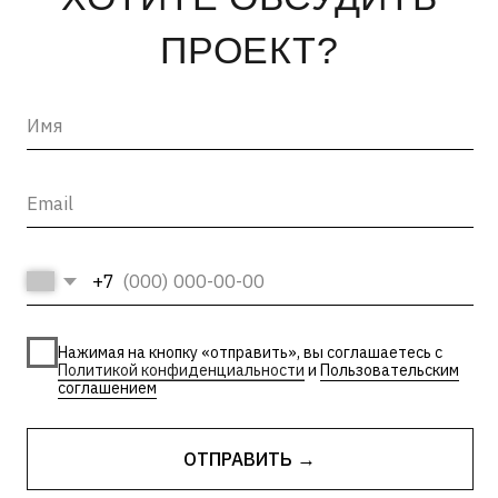
INFO@ARTCORPUS.RU →
Санкт-Петербург
© 2026, ООО «Арт Корпус»
ОГРНИП 1157847326713
| Лицензия Минкультуры
ИНН 7813231783
| Политика конфиденциальности
| Лицензии и сторонние
| Пользовательское соглашение
материалы