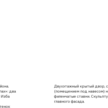
Двухэтажный крытый двор, с конюшней и 
ва
(помещением под навесом) наверху. Резны
филенчатые ставни. Скульптурная резьба н
главного фасада.