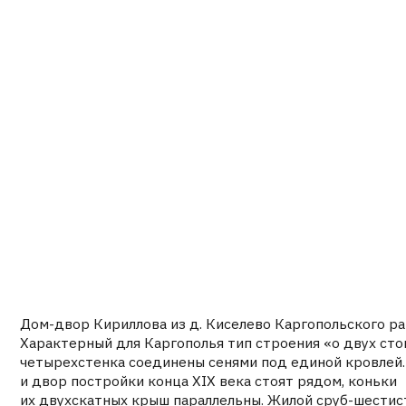
Дом-двор Кириллова из д. Киселево Каргопольского района.
Характерный для Каргополья тип строения «о двух стопах»: д
четырехстенка соединены сенями под единой кровлей. Изба
и двор постройки конца ХІХ века стоят рядом, коньки
их двухскатных крыш параллельны. Жилой сруб-шестистенок
на высоком подклете с зимней избой и кладовками на первом
этаже, летними избами с горенкой и сенями на втором этаже.
В ПОРТФОЛИО →