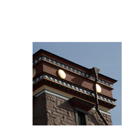
ик во времена постройки
лагодаря необычному красно–
 облицован
 уподобить драгоценному камню. В
имволика камня: драгоценность,
жр», воплощающий нерушимую
аждом живом существе, рассекающий