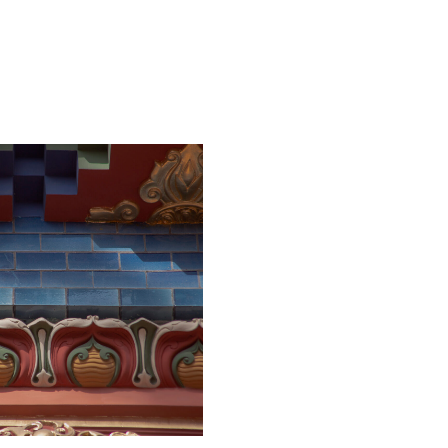
«Аметистовый храм» — такой эпитет возн
буддийского храма в Санкт–Петербурге б
фиолетовому оттенку гранита, которым он
И в самом деле, Дацан Гунзэчойнэй можно
буддизме издревле важную роль играет с
исполняющая желания «чинтамани», «вад
чистую природу ума, природу Будды в к