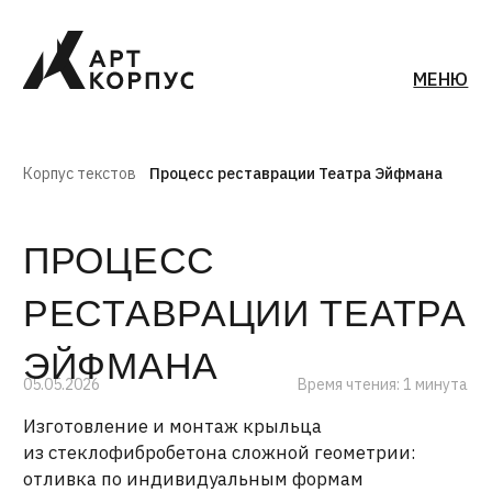
МЕНЮ
Корпус текстов
Процесс реставрации Театра Эйфмана
ПРОЦЕСС
РЕСТАВРАЦИИ ТЕАТРА
ЭЙФМАНА
05.05.2026
Время чтения: 1 минута
Изготовление и монтаж крыльца
из стеклофибробетона сложной геометрии:
отливка по индивидуальным формам
из ламинированной опалубочной фанеры.
Монтаж потолков и облицовка стен.
Адаптация СМЛ-листов с системой
отверстий для достижения необходимых
акустических характеристик пространства.
Отделка торцевой части сцены дубом.