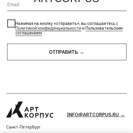
INFO@ARTCORPUS.RU →
Санкт-Петербург
© 2026, ООО «Арт Корпус»
ОГРНИП 1157847326713
| Лицензия Минкультуры
ИНН 7813231783
| Политика конфиденциальности
| Лицензии и сторонние
| Пользовательское соглашение
материалы