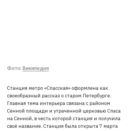
Фото:
Википедия
Станция метро «Спасская» оформлена как
своеобразный рассказ о старом Петербурге.
Главная тема интерьера связана с районом
Сенной площади и утраченной церковью Спаса
на Сенной, в честь которой станция и получила
своё название. Станция была открыта 7 марта
2009 года, а собственный наземный вестибюль
появился только спустя четыре года — 7 ноября
2013 года.
Главный акцент станции — большие
мозаичные панно. Они выполнены в технике
смальтовой мозаики и посвящены истории
Петербурга XVIII—XIX вв.еков. На панно можно
увидеть старую Сенную площадь, купола храма
Спаса на Сенной и сцены городской жизни.
В отделке вестибюля и платформ использовали
светлый мрамор и гранит тёплых оттенков,
благодаря чему пространство выглядит
«музейным». Свод центрального зала
поддерживают массивные колонны