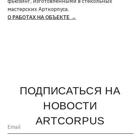
ОТПРАВИТЬ →
INFO@ARTCORPUS.RU →
Санкт-Петербург
© 2026, ООО «Арт Корпус»
ОГРНИП 1157847326713
| Лицензия Минкультуры
ИНН 7813231783
| Политика конфиденциальности
| Лицензии и сторонние
| Пользовательское соглашение
материалы