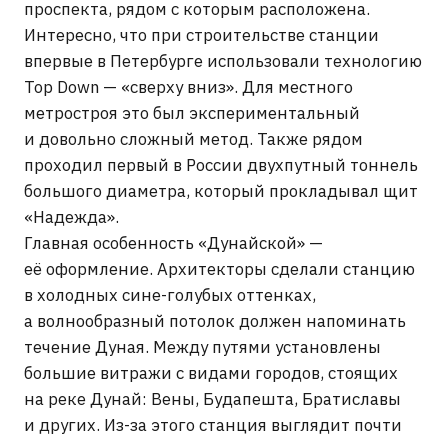
большие витражи с видами городов, стоящих
на реке Дунай: Вены, Будапешта, Братиславы
и других. Из-за этого станция выглядит почти
как подземная галерея, где вместо картин —
светящиеся европейские пейзажи.
Когда спускаешься по эскалатору на Станция
метро «Дунайская», появляется ощущение, будто
медленно входишь в течение самой реки Дунай.
Над головой тянется большое керамическое
панно с множеством сюжетов и силуэтов
европейских городов, а приглушённый блеск
мрамора усиливает это чувство подземной воды
и движения.
СТАНЦИЯ МЕТРО «ДУНАЙСКАЯ», КОЛОННЫ →
СТАНЦИЯ МЕТРО «ДУНАЙСКАЯ», ПАННО→