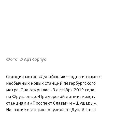
Фото: © АртКорпус
Станция метро «Дунайская» — одна из самых
необычных новых станций петербургского
метро. Она открылась 3 октября 2019 года
на Фрунзенско-Приморской линии, между
станциями «Проспект Славы» и «Шушары».
Название станция получила от Дунайского
проспекта, рядом с которым расположена.
Интересно, что при строительстве станции
впервые в Петербурге использовали технологию
Top Down — «сверху вниз». Для местного
метростроя это был экспериментальный
и довольно сложный метод. Также рядом
проходил первый в России двухпутный тоннель
большого диаметра, который прокладывал щит
«Надежда».
Главная особенность «Дунайской» —
её оформление. Архитекторы сделали станцию
в холодных сине-голубых оттенках,
а волнообразный потолок должен напоминать
течение Дуная. Между путями установлены