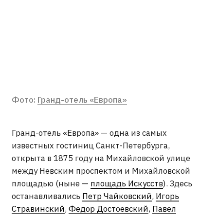
Фото:
Гранд-отель «Европа»
Гранд-отель «Европа» — одна из самых
известных гостиниц Санкт-Петербурга,
открыта в 1875 году на Михайловской улице
между Невским проспектом и Михайловской
площадью (ныне —
площадь Искусств
). Здесь
останавливались
Петр Чайковский
,
Игорь
Стравинский
,
Федор Достоевский
,
Павел
Третьяков
и многие иностранные гости
Петербурга. В начале XX века гостиница
считалась одной из самых современных
в городе: с электрическим освещением,
лифтами и роскошными ресторанными
залами. Интерьеры отеля формировались при
участии архитекторов
Людвига Фонтаны
,
Федора Лидваля
и
Леона Бенуа
. В оформлении
соединились черты эклектики
и петербургского модерна.
Архитектура здания сочетает строгую
петербургскую эклектику конца XIX века
и элементы модерна начала XX века. Фасады
оформлены сдержанно и ритмично,