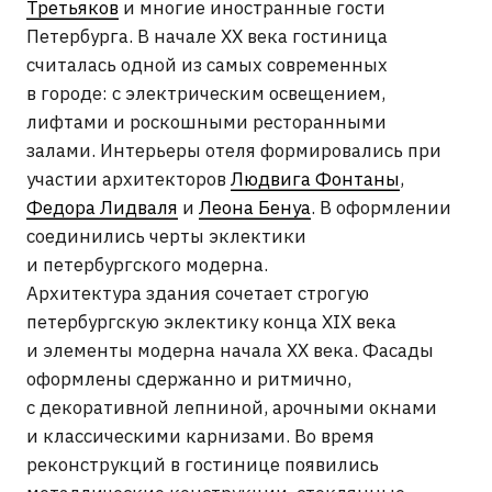
с декоративной лепниной, арочными окнами
и классическими карнизами. Во время
реконструкций в гостинице появились
металлические конструкции, стеклянные
перекрытия и световой атриум, которые для
своего времени считались передовыми
инженерными решениями.
Ресторан «Крыша» расположен под
стеклянным атриумом гостиницы и получил
название благодаря огромной светопрозрачной
кровле. Пространство напоминает зимний сад
с естественным светом, высокими потолками
и атмосферой старого европейского
Петербурга. Исторически ресторан связан
с музыкальной и театральной жизнью города:
сюда часто приходили после спектаклей
и концертов, а сама гостиница долгое время
считалась одним из главных светских мест
Петербурга.
О РАБОТАХ НА ОБЪЕКТЕ →