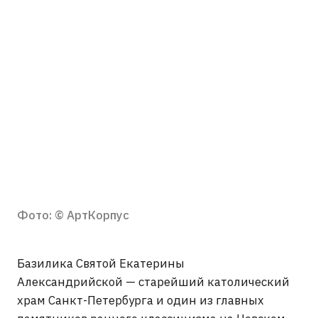
Фото: © АртКорпус
Базилика Святой Екатерины
Александрийской — старейший католический
храм Санкт-Петербурга и один из главных
памятников раннего классицизма на Невском
проспекте. Католический приход появился
здесь ещё в 1716 году, а строительство
каменного храма началось в 1763 году. Над
проектом работали
Пьетро Трезини
,
Жан-
Батист Валлен-Деламот
,
Антонио Ринальди
и
Доменико Минчаки
.
Храм строили почти 20 лет и освятили в 1783
году. Базилика стала важным местом для
петербургской европейской общины: здесь
бывали
Огюст Монферран
,
Бартоломео
Растрелли
,
Фёдор Бруни
,
Микалоюс Чюрлёнис
и другие известные деятели культуры.
В советское время храм закрыли и разграбили,