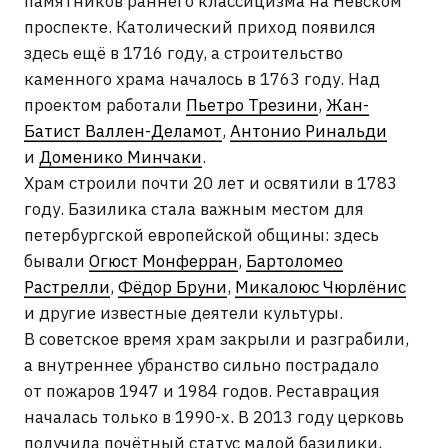
а внутреннее убранство сильно пострадало
от пожаров 1947 и 1984 годов. Реставрация
началась только в 1990-х. В 2013 году церковь
получила почётный статус малой базилики,
став единственным католическим храмом
России с таким титулом.
О РАБОТАХ НА ОБЪЕКТЕ →
ПОДПИСАТЬСЯ НА
НОВОСТИ
ARTCORPUS
Нажимая на кнопку «отправить», вы соглашаетесь с
Политикой конфиденциальности
и
Пользовательским
соглашением