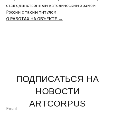
ОТПРАВИТЬ →
INFO@ARTCORPUS.RU →
Санкт-Петербург
© 2026, ООО «Арт Корпус»
ОГРНИП 1157847326713
| Лицензия Минкультуры
ИНН 7813231783
| Политика конфиденциальности
| Лицензии и сторонние
| Пользовательское соглашение
материалы