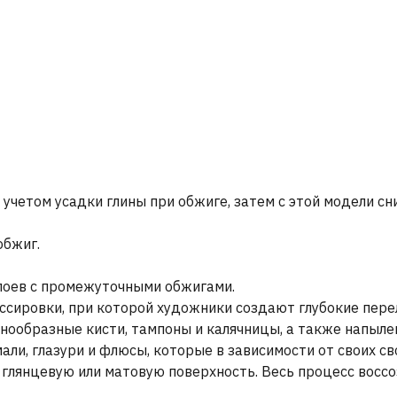
 учетом усадки глины при обжиге, затем с этой модели с
обжиг.
лоев с промежуточными обжигами.
сировки, при которой художники создают глубокие пер
знообразные кисти, тампоны и калячницы, а также напыле
ли, глазури и флюсы, которые в зависимости от своих св
, глянцевую или матовую поверхность. Весь процесс восс