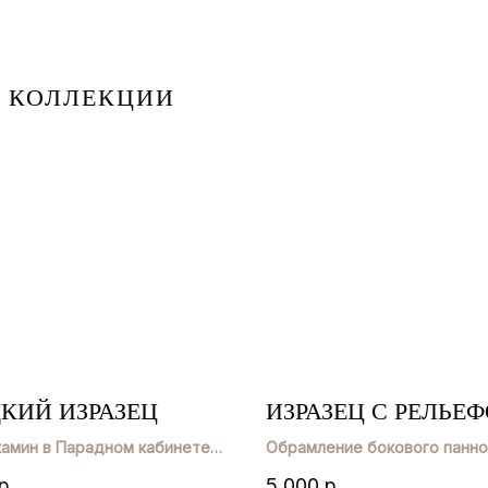
Й КОЛЛЕКЦИИ
КИЙ ИЗРАЗЕЦ
ИЗРАЗЕЦ С РЕЛЬЕ
камин в Парадном кабинете
Обрамление бокового панно
II
в Мавританской уборной
р.
5 000
р.