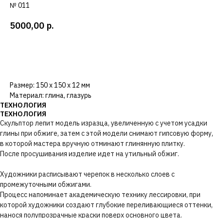
№ 011
5000,00
р.
КУПИТЬ →
Размер: 150 х 150 х 12 мм
Материал: глина, глазурь
ТЕХНОЛОГИЯ
ТЕХНОЛОГИЯ
Скульптор лепит модель изразца, увеличенную с учетом усадки
глины при обжиге, затем с этой модели снимают гипсовую форму,
в которой мастера вручную отминают глинянную плитку.
После просушивания изделие идет на утильный обжиг.
Художники расписывают черепок в несколько слоев с
промежуточными обжигами.
Процесс напоминает академическую технику лессировки, при
которой художники создают глубокие переливающиеся оттенки,
нанося полупрозрачные краски поверх основного цвета.