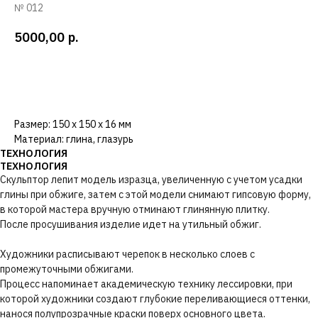
№ 012
5000,00
р.
КУПИТЬ →
Размер: 150 х 150 х 16 мм
Материал: глина, глазурь
ТЕХНОЛОГИЯ
ТЕХНОЛОГИЯ
Скульптор лепит модель изразца, увеличенную с учетом усадки
глины при обжиге, затем с этой модели снимают гипсовую форму,
в которой мастера вручную отминают глинянную плитку.
После просушивания изделие идет на утильный обжиг.
Художники расписывают черепок в несколько слоев с
промежуточными обжигами.
Процесс напоминает академическую технику лессировки, при
которой художники создают глубокие переливающиеся оттенки,
нанося полупрозрачные краски поверх основного цвета.