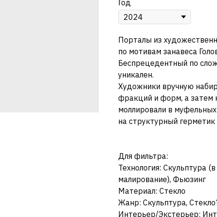
Год
Порталы из художественно
по мотивам занавеса Голов
Беспрецедентный по слож
уникален.
Художники вручную набир
фракций и форм, а затем
моллировали в муфельных
на структурный герметик 
Для фильтра:
Технология: Скульптура (в
малирование), Фьюзинг
Материал: Стекло
Жанр: Скульптура, Стекло
Интерьер/Экстерьер: Ин