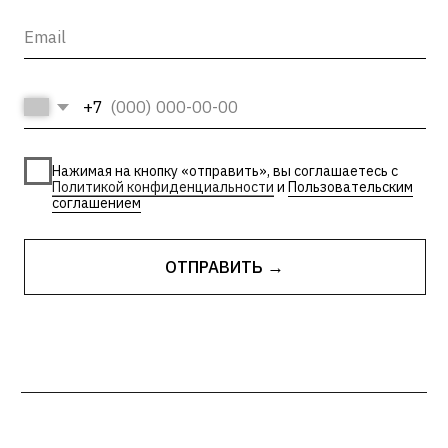
© 2026, ООО «Арт Корпус»
ОГРНИП 1157847326713
| Лицензия Минкультуры
ИНН 7813231783
| Политика конфиденциальности
| Лицензии и сторонние
| Пользовательское соглашение
материалы