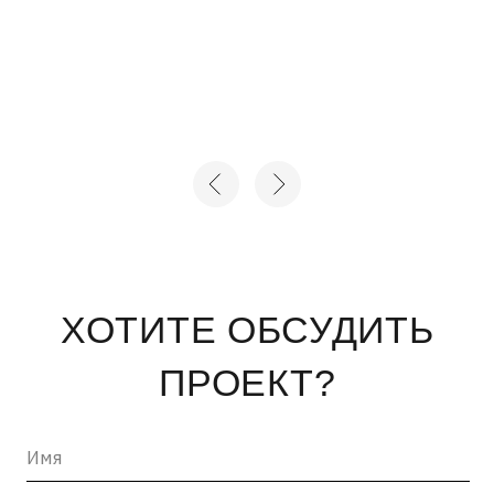
+7
Нажимая на кнопку «отправить», вы соглашаетесь с
Политикой конфиденциальности
и
Пользовательским
соглашением
ОТПРАВИТЬ →
INFO@ARTCORPUS.RU →
Санкт-Петербург